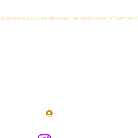
Un espace pour se déposer, se ressourcer, s’harmonis
Massages, Soins énergétiques, Guidance
Boutique
Réserver en 
Se connecter