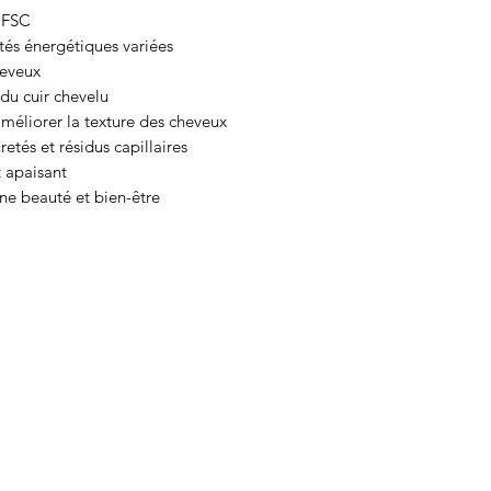
é FSC
étés énergétiques variées
heveux
 du cuir chevelu
 améliorer la texture des cheveux
etés et résidus capillaires
 apaisant
ine beauté et bien-être
HAM'SA YOGA MASSAGES
RODEZ
06 67 81 53