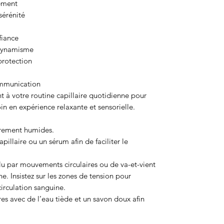
sement
sérénité
fiance
 dynamisme
protection
communication
t à votre routine capillaire quotidienne pour
 en expérience relaxante et sensorielle.
gèrement humides.
illaire ou un sérum afin de faciliter le
lu par mouvements circulaires ou de va-et-vient
. Insistez sur les zones de tension pour
circulation sanguine.
rres avec de l’eau tiède et un savon doux afin