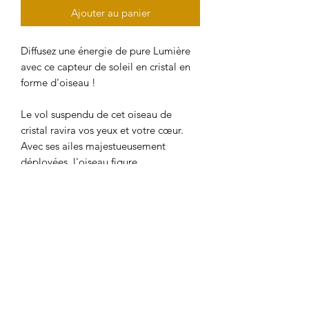
Ajouter au panier
Diffusez une énergie de pure Lumière
avec ce capteur de soleil en cristal en
forme d'oiseau !
Le vol suspendu de cet oiseau de
cristal ravira vos yeux et votre cœur.
Avec ses ailes majestueusement
déployées, l'oiseau figure
l'épanouissement, terrestre comme
spirituel. En sa présence, vous serez
constamment rappelé à votre propre
nature et mission de vie : votre âme
souhaite évoluer et prendre son envol.
Matériau : K9 Cristal et métal
Poids : environ 150 gr
Dimensions : environ 41 cm