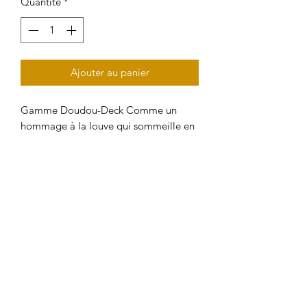
Quantité
*
Ajouter au panier
Gamme Doudou-Deck Comme un
hommage à la louve qui sommeille en
vous, riche de sens, cet Oracle est né
pour éveiller votre puissance féminine
sacrée. Il vous guide pour lire l'avenir
tout en vous invitant à le créer. Sentez,
ressentez, devinez et percevez !
Lumineux et instinctif, révélez
aujourd'hui le pouvoir de votre féminin
sacré et devenez souveraine de votre
part sauvage.