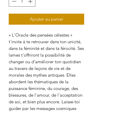
Ajouter au panier
« L'Oracle des pensées célestes »
t'invite à te retrouver dans ton unicité,
dans ta féminité et dans ta férocité. Ses
lames t'offriront la possibilité de
changer ou d'améliorer ton quotidien
au travers de leçons de vie et de
morales des mythes antiques. Elles
abordent les thématiques de la
puissance féminine, du courage, des
blessures, de l'amour, de l'acceptation
de soi, et bien plus encore. Laisse-toi
guider par les messages cosmiques
issus de diverses légendes de notre
passé ! Ce coffret est composé de 31
cartes drapées de dorures et de leur