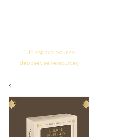
Studio de yoga,
massage Ayurvédique
boutique bien-être
"Un espace pour se
déposer, se ressourcer,
s’harmoniser"