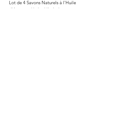
Lot de 4 Savons Naturels à l'Huile
d'Argan et Huiles Végétales
délicatement parfumés et enrichis aux
Feuilles de Menthe, Feuilles de
Verveine, Pétales de Rose et à l'Huile
d'Argan présenté sous forme de
Papillotte à proposer à vos clients.
HAM'SA YOGA MASSAGES
RODEZ
06 67 81 53 56
2 avenue Durand de Gros
12000 RODEZ