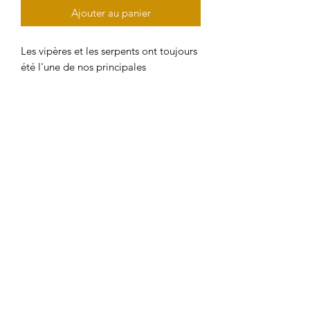
Ajouter au panier
Les vipères et les serpents ont toujours
été l'une de nos principales
inspirations. Symbole de santé et de
force, ils sont admirés depuis
l’Antiquité. Portez-les avec fierté.
Matériau en laiton
Taille réglable
Fait à la main en Grèce avec amour !
HAM'SA YOGA MASSAGES
RODEZ