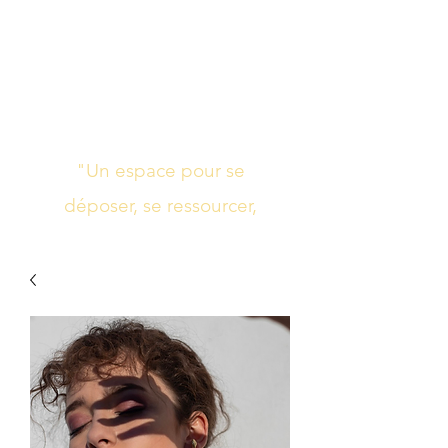
Studio de yoga,
massage Ayurvédique
boutique bien-être
"Un espace pour se
déposer, se ressourcer,
s’harmoniser"