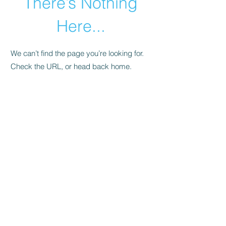
There’s Nothing
Here...
We can’t find the page you’re looking for.
Check the URL, or head back home.
Go Home
HAM'SA YOGA MASSAGES
RODEZ
06 67 81 53 56
2 avenue Durand de Gros
12000 RODEZ