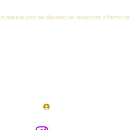
Un espace pour se déposer, se ressourcer, s’harmonis
Massages, Soins énergétiques, Guidance
Boutique
Réserver en 
Se connecter