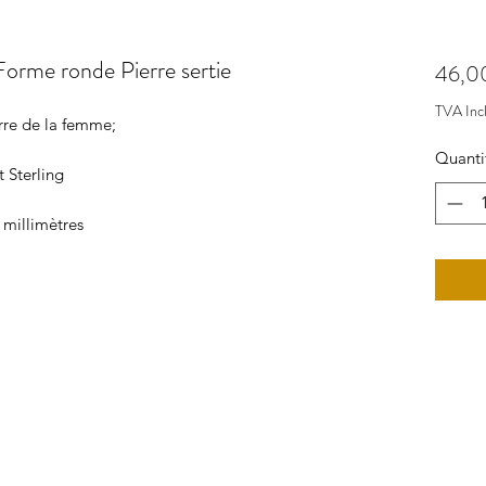
Forme ronde Pierre sertie
46,0
TVA Inc
erre de la femme;
Quanti
t Sterling
 millimètres