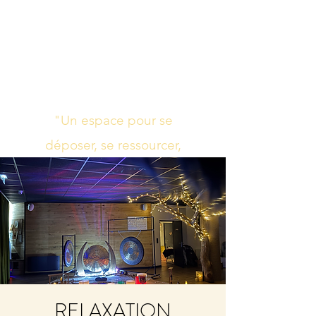
Studio de yoga,
massage Ayurvédique
boutique bien-être
"Un espace pour se
déposer, se ressourcer,
s’harmoniser"
RELAXATION