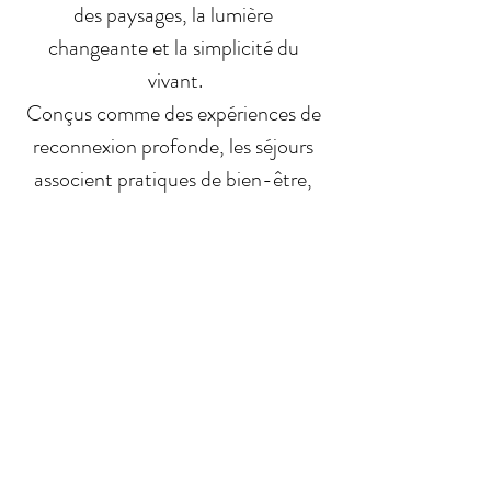
des paysages, la lumière 
changeante et la simplicité du 
vivant.
Conçus comme des expériences de 
reconnexion profonde, les séjours 
associent pratiques de bien-être, 
marches en pleine nature et temps 
d’introspection. Le programme 
propose des séances de Yoga 
Kundalini, des méditations guidées, 
des randonnées accessibles, des 
cercles de parole, des soins 
énergétiques et des chants 
vibratoires, toujours dans le respect 
du rythme et des besoins de chacun.