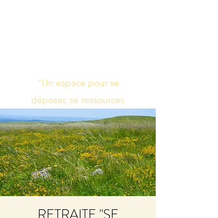
Studio de yoga,
massage Ayurvédique
boutique bien-être
"Un espace pour se
déposer, se ressourcer,
s’harmoniser"
RETRAITE "SE