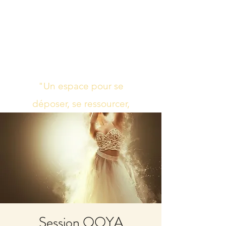
Studio de yoga,
massage Ayurvédique
boutique bien-être
"Un espace pour se
déposer, se ressourcer,
s’harmoniser"
Session QOYA