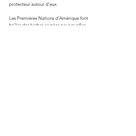
protecteur autour d’eux.
Les Premières Nations d’Amérique font
brûler des herbes sacrées pour purifier
une personne, un objet ou l’ambiance
d’un lieu, en chassant les énergies
usées. La fumigation est effectuée
avant une réunion, avant d’apporter
des soins, avant des événements
importants et après des moments
difficiles. Les diverses plantes séchées
sont utilisées en fonction de leurs
propriétés affectant l’énergie, certaines
dissipent la négativité, d’autres
apportent de la paix ou encore attirent
des énergies bénéfiques.