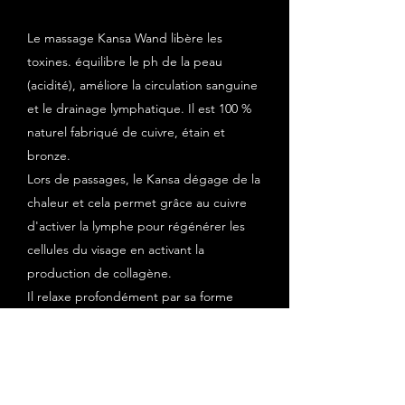
Le massage Kansa Wand libère les
toxines. équilibre le ph de la peau
(acidité), améliore la circulation sanguine
et le drainage lymphatique. Il est 100 %
naturel fabriqué de cuivre, étain et
bronze.
Lors de passages, le Kansa dégage de la
chaleur et cela permet grâce au cuivre
d'activer la lymphe pour régénérer les
cellules du visage en activant la
production de collagène.
Il relaxe profondément par sa forme
arrondie tout en stimulant la
régénération cellulaire.
il équilibre le système nerveux et
harmonise nos méridiens tout en