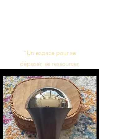
Studio de yoga,
massage Ayurvédique
boutique bien-être
"Un espace pour se
déposer, se ressourcer,
s’harmoniser"