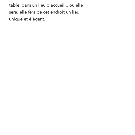
table, dans un lieu d’accueil... où elle
sera, elle fera de cet endroit un lieu
unique et élégant.
- Originalité du design.
- Souci de détail.
- Statuette amovible.
- Pompe silencieuse.
- Eclairage Led blanc chaud.
- Longueur: 22 cm.
- Largeur: 14 cm.
- Hauteur: 23 cm.
- Poids: 1 kg.
- Consommation: 2 à 4 Watt selon
modèle.
- Matière : résine.