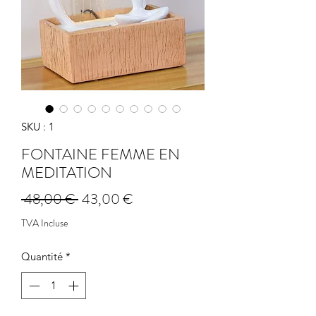
SKU : 1
FONTAINE FEMME EN
MEDITATION
Prix
Prix
 48,00 € 
43,00 €
original
promotionnel
TVA Incluse
Quantité
*