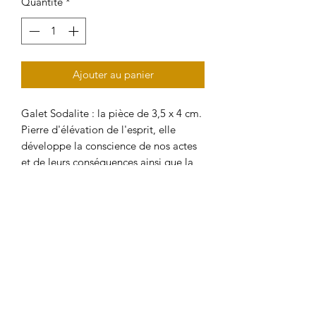
Quantité
*
Ajouter au panier
Galet Sodalite : la pièce de 3,5 x 4 cm.
Pierre d'élévation de l'esprit, elle
développe la conscience de nos actes
et de leurs conséquences ainsi que la
réflexion structurée. Elle inspire ainsi la
soif de connaissance en tant que
besoin de comprendre le monde qui
nous entoure. Sereine, la sodalite
développe le calme intérieur, facilitant
ainsi la détente et la méditation. Elle
est très utilisée pour calmer les
affections de la gorge et des yeux, la
fièvre et l'hypertension