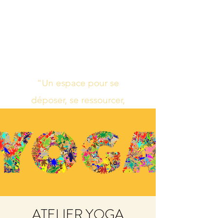
Studio de yoga,
massage Ayurvédique
boutique bien-être
"Un espace pour se
déposer, se ressourcer,
s’harmoniser"
ATELIER YOGA