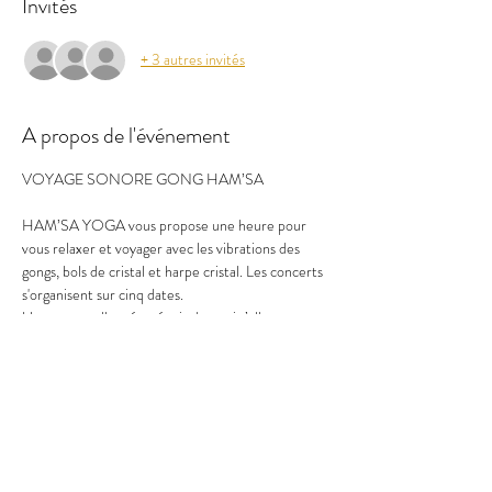
Invités
+ 3 autres invités
A propos de l'événement
VOYAGE SONORE GONG HAM’SA
HAM’SA YOGA vous propose une heure pour 
vous relaxer et voyager avec les vibrations des 
gongs, bols de cristal et harpe cristal. Les concerts 
s'organisent sur cinq dates.
Un concert allongé, prévoir de quoi s’allonger et 
se couvrir pour voyager confortablement.
Ouverture des portes 15 mn avant le début du 
concert
Paiement : sur place en chèque ou espèce ou en 
ligne 15 euros