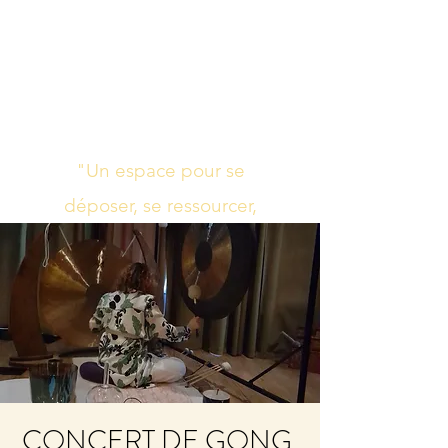
Studio de yoga,
massage Ayurvédique
boutique bien-être
"Un espace pour se
déposer, se ressourcer,
s’harmoniser"
CONCERT DE GONG,