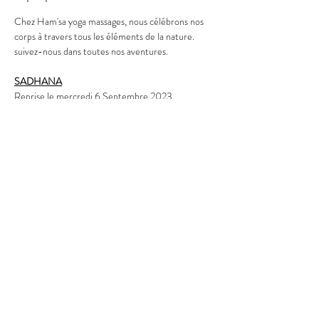
Chez Ham'sa yoga massages, nous célébrons nos 
corps à travers tous les éléments de la nature.
suivez-nous dans toutes nos aventures.
SADHANA
Reprise le mercredi 6 Septembre 2023
Bonnes vacances- Sat Nam
En lire plus
Partager cet évènement
HAM'SA YOGA MASSAGES