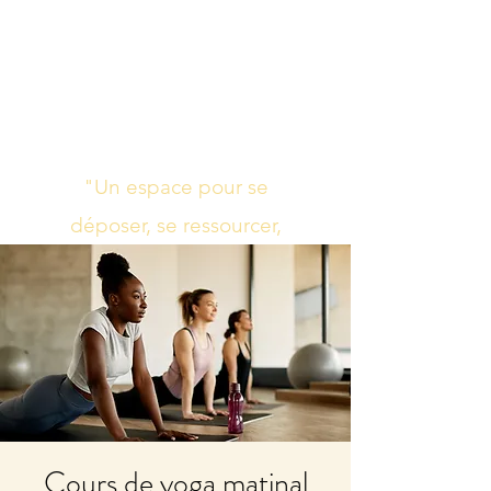
Studio de yoga,
massage Ayurvédique
boutique bien-être
"Un espace pour se
déposer, se ressourcer,
s’harmoniser"
Cours de yoga matinal