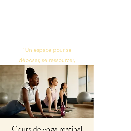
Studio de yoga,
massage Ayurvédique
boutique bien-être
"Un espace pour se
déposer, se ressourcer,
s’harmoniser"
Cours de yoga matinal