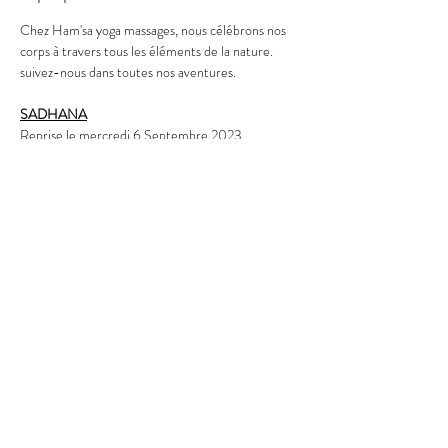
Chez Ham'sa yoga massages, nous célébrons nos 
corps à travers tous les éléments de la nature.
suivez-nous dans toutes nos aventures.
SADHANA
Reprise le mercredi 6 Septembre 2023
Bonnes vacances- Sat Nam
En lire plus
Partager cet évènement
HAM'SA YOGA MASSAGES