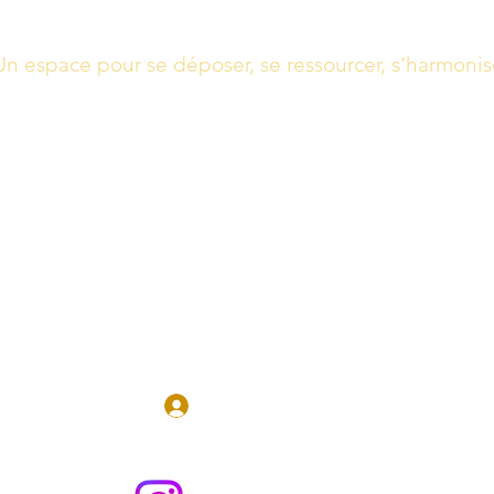
Un espace pour se déposer, se ressourcer, s’harmonis
Massages, Soins énergétiques, Guidance
Boutique
Réserver en 
Se connecter