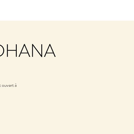
SADHANA
t ouvert à