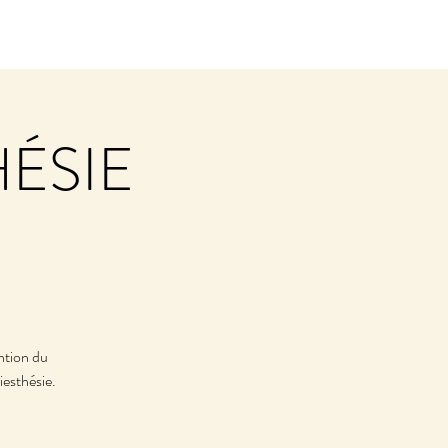
HÉSIE
ntion du
iesthésie.