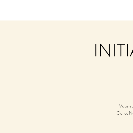
INIT
Vous ap
Oui et No