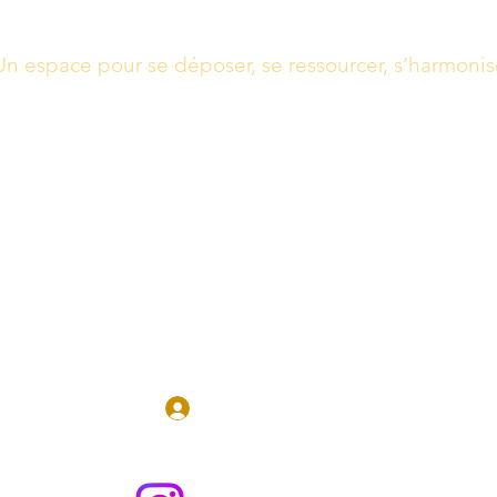
Un espace pour se déposer, se ressourcer, s’harmonis
Massages, Soins énergétiques, Guidance
Boutique
Réserver en 
Se connecter