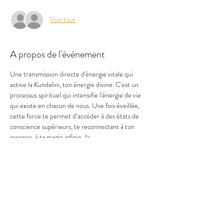
Voir tout
A propos de l'événement
Une transmission directe d'énergie vitale qui 
active la Kundalini, ton énergie divine. C'est un 
processus spirituel qui intensifie l'énergie de vie 
qui existe en chacun de nous. Une fois éveillée, 
cette force te permet d’accéder à des états de 
conscience supérieurs, te reconnectant à ton 
essence, à ta magie infinie. ✨
📍HAM'SA YOGA RODEZ
site : 
https://sophiesunflow.com/booking-ka-france/
 lien d'inscription : 
https://sophiesunflow.com/booking-ka-france/