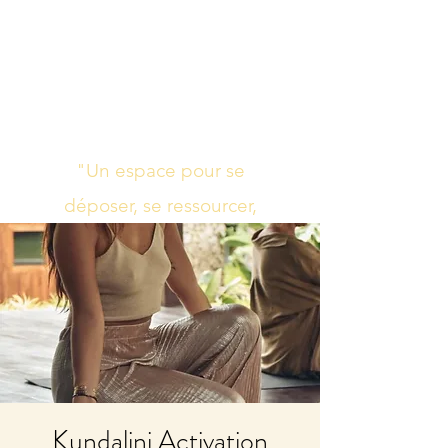
Studio de yoga,
massage Ayurvédique
boutique bien-être
"Un espace pour se
déposer, se ressourcer,
s’harmoniser"
Kundalini Activation