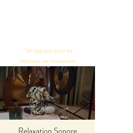
Studio de yoga,
massage Ayurvédique
boutique bien-être
"Un espace pour se
déposer, se ressourcer,
s’harmoniser"
Relaxation Sonore