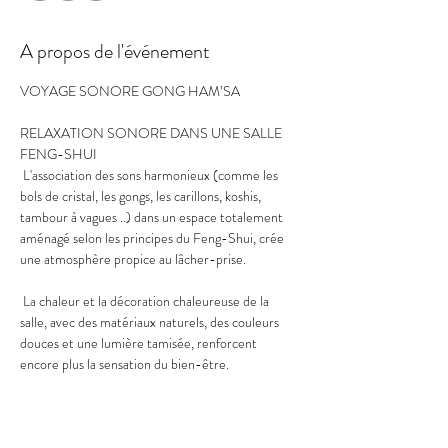
A propos de l'événement
VOYAGE SONORE GONG HAM’SA
RELAXATION SONORE DANS UNE SALLE 
FENG-SHUI  
 L'association des sons harmonieux (comme les 
bols de cristal, les gongs, les carillons, koshis, 
tambour à vagues ..) dans un espace totalement 
aménagé selon les principes du Feng-Shui, crée 
une atmosphère propice au lâcher-prise.     
 La chaleur et la décoration chaleureuse de la 
salle, avec des matériaux naturels, des couleurs 
douces et une lumière tamisée, renforcent 
encore plus la sensation du bien-être.                       
Avez-vous déjà tester une relaxation sonore dans 
une salle Feng-Shui équipée de matériel pour se 