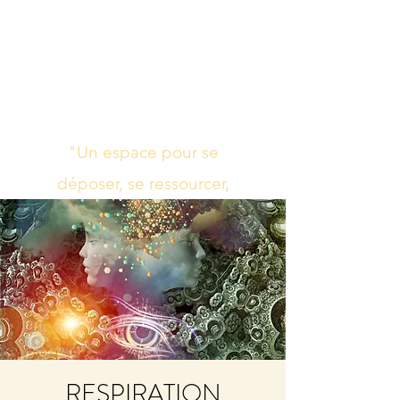
Studio de yoga,
massage Ayurvédique
boutique bien-être
"Un espace pour se
déposer, se ressourcer,
s’harmoniser"
RESPIRATION