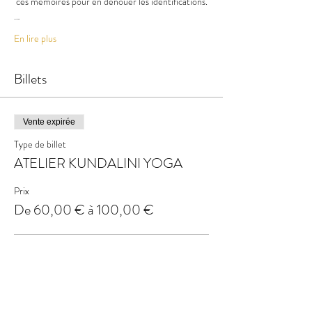
 ces mémoires pour en dénouer les identifications.
…
En lire plus
Billets
Vente expirée
Type de billet
ATELIER KUNDALINI YOGA
Prix
De 60,00 € à 100,00 €
RESPIRATION HOLOTROPIQUE
60,00 €
+ 1,50 € de frais de billetterie