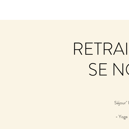
RETRAI
SE N
Séjour" 
- Yoga 