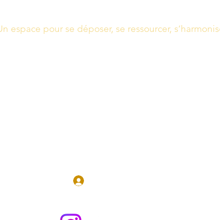
Un espace pour se déposer, se ressourcer, s’harmonis
Massages, Soins énergétiques, Guidance
Boutique
Réserver en 
Se connecter