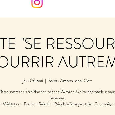
TE "SE RESSOU
OURRIR AUTRE
jeu. 06 mai
  |  
Saint-Amans-des-Cots
Ressourcement" en pleine nature dans l'Aveyron. Un voyage intérieur pour 
l’essentiel.
– Méditation - Rando – Rebirth – Réveil de l'énergie vitale - Cuisine Ayu