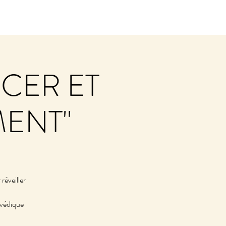
RCER ET
MENT"
réveiller
rvédique