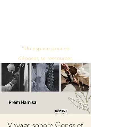
Studio de yoga,
massage Ayurvédique
boutique bien-être
"Un espace pour se
déposer, se ressourcer,
s’harmoniser"
Voyage sonore Gongs et