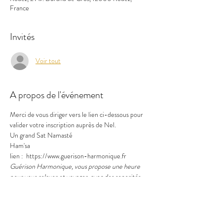
France
Invités
Voir tout
A propos de l'événement
Merci de vous diriger vers le lien ci-dessous pour 
valider votre inscription auprès de Nel.
Un grand Sat Namasté
Ham'sa 
lien :  https://www.guerison-harmonique.fr
Guérison Harmonique, vous propose une heure 
pour vous relaxer et voyager  avec des sonorités 
apaisantes…
Avec des instruments rares et hors du commun 
comme un Euphone aux sonorités stellaires, 
inédite et très peu connue et un Gong lotus aux 