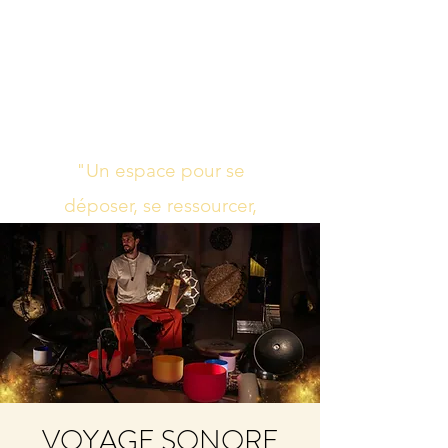
Studio de yoga,
massage Ayurvédique
boutique bien-être
"Un espace pour se
déposer, se ressourcer,
s’harmoniser"
VOYAGE SONORE