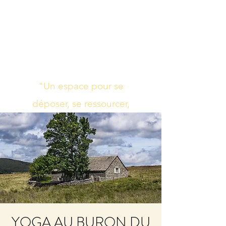
Studio de yoga,
massage Ayurvédique
boutique bien-être
"Un espace pour se
déposer, se ressourcer,
s’harmoniser"
YOGA AU BURON DU