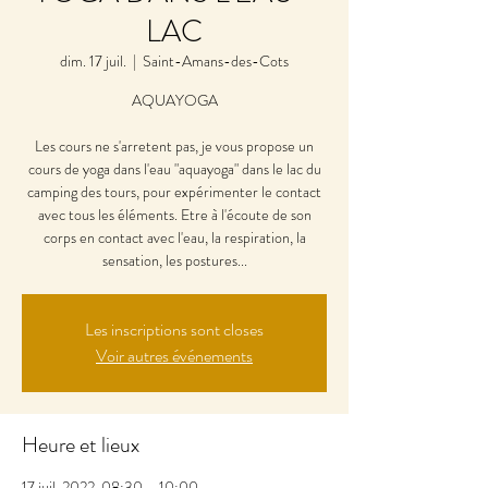
LAC
dim. 17 juil.
  |  
Saint-Amans-des-Cots
AQUAYOGA
Les cours ne s'arretent pas, je vous propose un
cours de yoga dans l'eau "aquayoga" dans le lac du
camping des tours, pour expérimenter le contact
avec tous les éléments. Etre à l'écoute de son
corps en contact avec l'eau, la respiration, la
sensation, les postures...
Les inscriptions sont closes
Voir autres événements
Heure et lieux
17 juil. 2022, 08:30 – 10:00