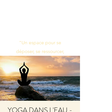
Studio de yoga,
massage Ayurvédique
boutique bien-être
"Un espace pour se
déposer, se ressourcer,
s’harmoniser"
YOGA DANS L'EAU -