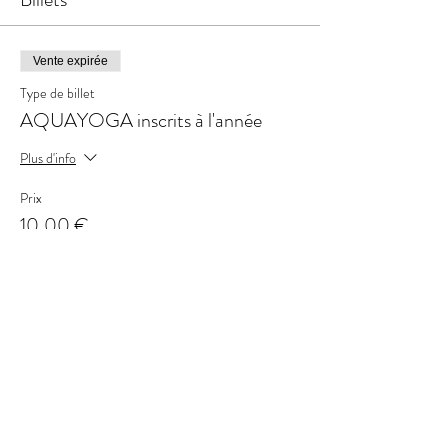
Vente expirée
Type de billet
AQUAYOGA inscrits à l'année
Plus d'info
Prix
10,00 €
+ 0,25 € de frais de billetterie
Vente expirée
Type de billet
AQUAYOGA non inscrits année
Prix
20,00 €