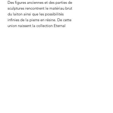
Des figures anciennes et des parties de
sculptures rencontrent le matériau brut
du laiton ainsi que les possibilités
infinies de la pierre en résine. De cette
union naissent la collection Eternal
Touch et la parure Vénus, qui
représente l'essence de l'esprit
hellénique dans les créations joaillières
d'aujourd'hui.
Matériau en laiton
Fait à la main en Grèce avec amour !
HAM'SA YOGA MASSAGES
RODEZ