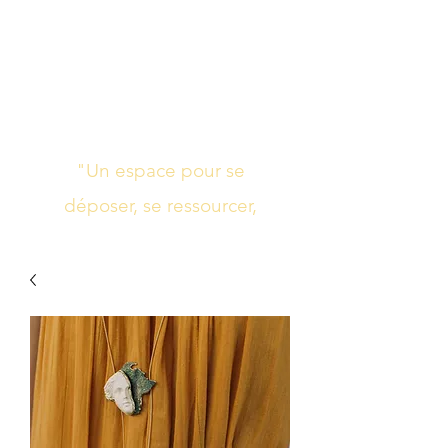
Studio de yoga,
massage Ayurvédique
boutique bien-être
"Un espace pour se
déposer, se ressourcer,
s’harmoniser"