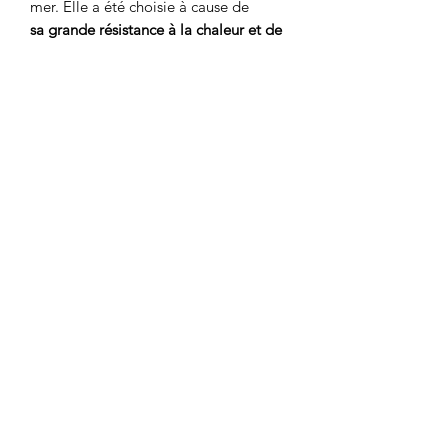
mer. Elle a été choisie à cause de
sa grande résistance à la chaleur et de
la bonne ventilation que procurent ses
orifices latéraux
. La coquille d’ormeau
est belle, sa nacre peut refléter les
couleurs de l’arc-en-ciel et, pour
certaines nations, elle symbolise la
Grande Déesse de l’Océan Pacifique.
HAM'SA YOGA MASSAGES
RODEZ
06 67 81 53 56
2 avenue Durand de Gros
12000 RODEZ