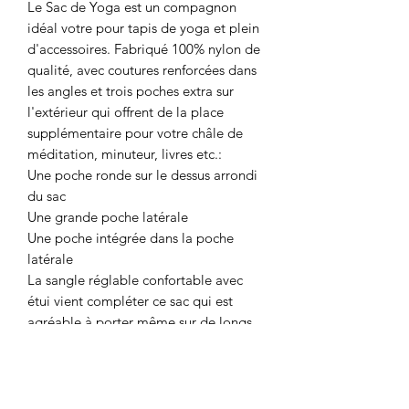
Le Sac de Yoga est un compagnon
idéal votre pour tapis de yoga et plein
d'accessoires. Fabriqué 100% nylon de
qualité, avec coutures renforcées dans
les angles et trois poches extra sur
l'extérieur qui offrent de la place
supplémentaire pour votre châle de
méditation, minuteur, livres etc.:
Une poche ronde sur le dessus arrondi
du sac
Une grande poche latérale
Une poche intégrée dans la poche
latérale
La sangle réglable confortable avec
étui vient compléter ce sac qui est
agréable à porter même sur de longs
trajets.
Disponible en 2 tailles:
Standard: pour tapis de yoga jusqu'à
70 cm de largeDimension intérieure: