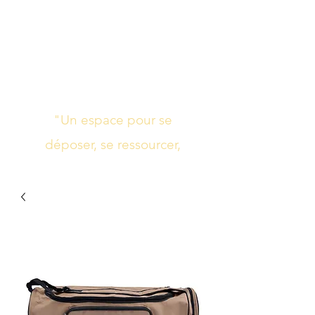
Studio de yoga,
massage Ayurvédique
boutique bien-être
"Un espace pour se
déposer, se ressourcer,
s’harmoniser"