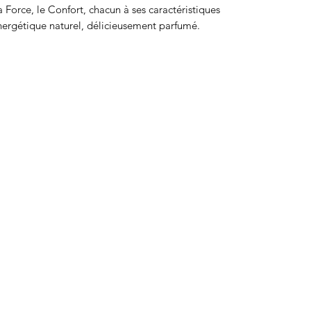
la Force, le Confort, chacun à ses caractéristiques
nergétique naturel, délicieusement parfumé.
HAM'SA YOGA MASSAGES
RODEZ
06 67 81 53
56
2 avenue Durand de Gros
12000 RODEZ