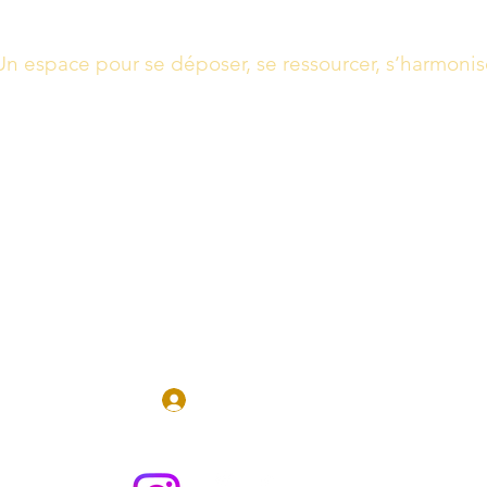
Un espace pour se déposer, se ressourcer, s’harmonis
Massages, Soins énergétiques, Guidance
Boutique
Réserver en 
Se connecter