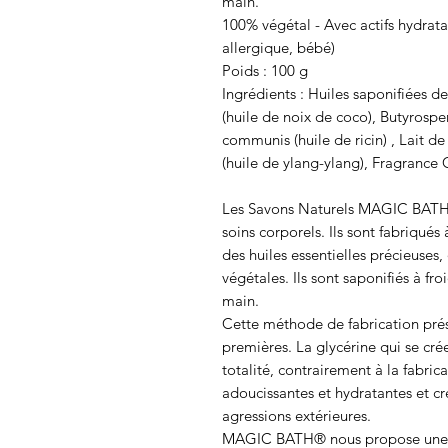
main.
100% végétal - Avec actifs hydrata
allergique, bébé)
Poids : 100 g
Ingrédients : Huiles saponifiées d
(huile de noix de coco), Butyrospe
communis (huile de ricin) , Lait d
(huile de ylang-ylang), Fragrance 
Les Savons Naturels MAGIC BATH®
soins corporels. Ils sont fabriqués
des huiles essentielles précieuses
végétales. Ils sont saponifiés à fr
main.
Cette méthode de fabrication prés
premières. La glycérine qui se cré
totalité, contrairement à la fabrica
adoucissantes et hydratantes et cr
agressions extérieures.
MAGIC BATH® nous propose une sér