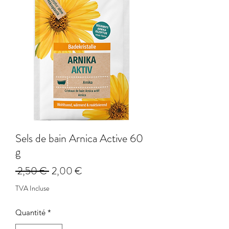
Sels de bain Arnica Active 60
g
Prix
Prix
 2,50 € 
2,00 €
original
promotionnel
TVA Incluse
Quantité
*