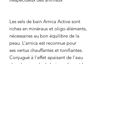
Les sels de bain Arnica Active sont
riches en minéraux et oligo-éléments,
nécessaires au bon équilibre de la
peau. L’arnica est reconnue pour
ses vertus chauffantes et tonifiantes.
Conjugué à l’effet apaisant de l’eau
chaude, ces sels de bain soulagent les
raideurs musculaires et les douleurs
articulaires.
Soulage - Tonifie - Parfum énergisant
Végan - Aux actifs d'origine végétale -
Sans paraffine - Sans silicones - Sans
huiles minérales - Sans conservateurs -
Respectueux des animaux
Principaux actifs :
Extrait d'arnica : anti-inflammatoire,
soulage les tensions musculaires et