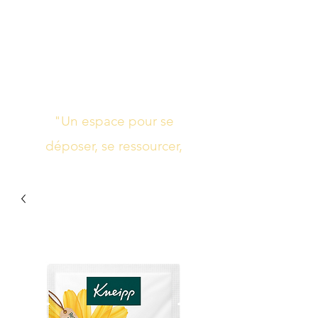
Studio de yoga,
massage Ayurvédique
boutique bien-être
"Un espace pour se
déposer, se ressourcer,
s’harmoniser"