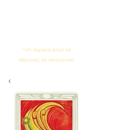
Studio de yoga,
massage Ayurvédique
boutique bien-être
"Un espace pour se
déposer, se ressourcer,
s’harmoniser"